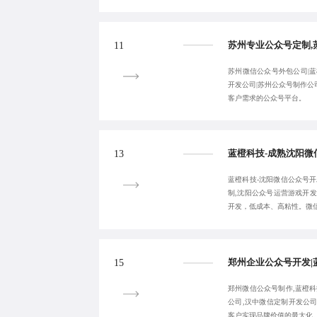
11
苏州微信公众号外包公司|蓝
开发公司|苏州公众号制作公
客户需求的公众号平台。
13
蓝橙科技-沈阳微信公众号开
制,沈阳公众号运营游戏开发
开发，低成本、高粘性。微信（电
15
郑州微信公众号制作,蓝橙科
公司,汉中微信定制开发公
客户实现品牌价值的最大化