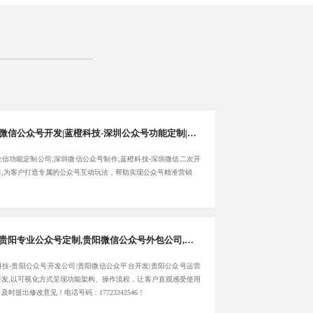
深圳微信公众号开发|蓝橙科技-深圳公众号功能定制|知名深圳微信功能定制公司|深圳微信公众号制作-提供专属服务
微信功能定制公司,深圳微信公众号制作,蓝橙科技-深圳微信二次开
司,为客户打造专属的公众号互动玩法，帮助实现公众号精准营销
原创贵阳专业公众号定制,贵阳微信公众号外包公司,蓝橙科技-贵阳公众号开发公司,贵阳微信公众平台开发-服务性价比高
科技-贵阳公众号开发公司|贵阳微信公众平台开发|贵阳公众号运营
开发,以可视化方式呈现功能架构、操作流程，让客户直观感受使用
及时提出修改意见！电话号码：17723342546！