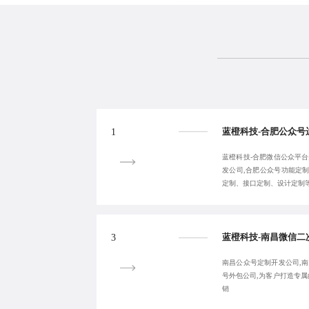
1
蓝橙科技-合肥微信公众平台
发公司,合肥公众号功能定
定制、接口定制、设计定制
3
南昌公众号定制开发公司,南
号外包公司,为客户打造专
销