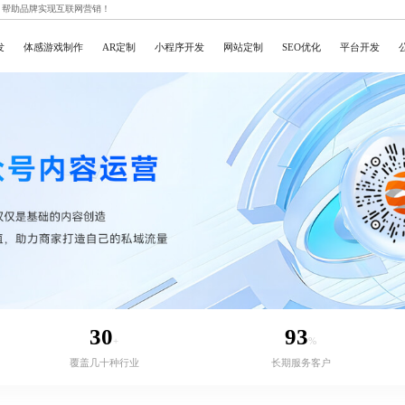
，帮助品牌实现互联网营销！
发
体感游戏制作
AR定制
小程序开发
网站定制
SEO优化
平台开发
30
93
+
%
覆盖几十种行业
长期服务客户