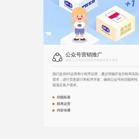
公众号营销推广
确保公众号的功能和性能满足客户需求
我们提供H5运营和
小程序运营
，通过明确开发目标和实际
需求，进行页面设计和程序开发，确保公众号的功能和性
能满足客户需求。
功能拓展
精准运营
内容传播