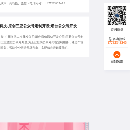
成本、高粘性。微信（电话同号）：17723342546！
蓝橙科技-原创三亚公众号定制开发,烟台公众号开发收费,广州微信二次开发公司,烟台微信活动开发公司-致力于合作共赢
科技-广州微信二次开发公司|烟台微信活动开发公司|三亚公众号制
咨询热线
司|三亚微信公众号开发,为企业提供公众号高端定制服务，通过个性
17723342546
制服务，帮助企业提升品牌形象、实现精准营销等目的。
回到顶部