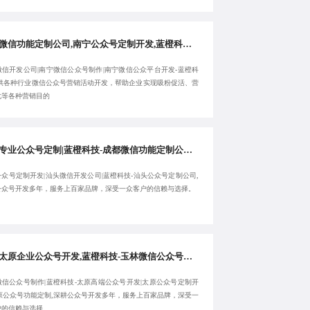
南宁微信功能定制公司,南宁公众号定制开发,蓝橙科技-靠谱南宁微信开发公司-高效开发交付
微信开发公司|南宁微信公众号制作|南宁微信公众平台开发-蓝橙科
提供各种行业微信公众号营销活动开发，帮助企业实现吸粉促活、营
化等各种营销目的
成都专业公众号定制|蓝橙科技-成都微信功能定制公司|定制成都公众号定制开发-客户满意为止
众号定制开发|汕头微信开发公司|蓝橙科技-汕头公众号定制公司,
公众号开发多年，服务上百家品牌，深受一众客户的信赖与选择。
成熟太原企业公众号开发,蓝橙科技-玉林微信公众号开发,玉林微信公众号制作-10年经验
微信公众号制作|蓝橙科技-太原高端公众号开发|太原公众号定制开
太原公众号功能定制,深耕公众号开发多年，服务上百家品牌，深受一
户的信赖与选择。