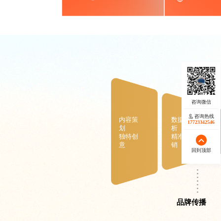
咨询热线
内容策
数据分
17723342546
划
析
独特创
精准营
意
销
回到顶部
品牌传播