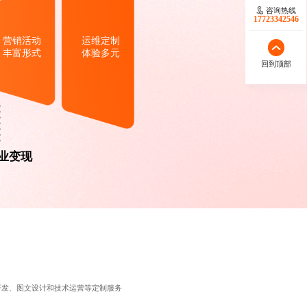
咨询热线
17723342546
营销活动
运维定制
丰富形式
体验多元
回到顶部
业变现
开发、图文设计和技术运营等定制服务