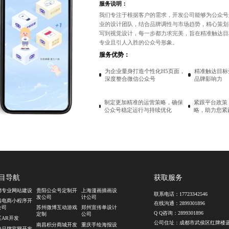
服务说明：
我们专注于根据客户的需求，开发公司能够为
公众号
业的设计团队，结合品牌调性与市场趋势，精心策划
写到视觉设计，每一步都力求完美，旨在精准触达目
专业且引人入胜的公众号形象。
服务优势：
为企业量身打造个性化H5页面，
精准触达目标
深度整合微信公众号
品牌影响力
制定更加精准的运营策略，确保
紧跟平台政策
公众号稳定运行与持续优化
略，助力您紧
目导航
获取服务
都专业网站建设
贵阳公众号定制开
上海漫画插画设
联系电话：
17723342546
发公司
计公司
昌电商小程序开
在线沟通：
2899301896
公司
苏州微博互动游戏
郑州宣传单设计
Q Q咨询：
2899301896
定制
公司
区AR开发
公司住址：成都市武侯区红牌楼
南昌积分商城开发
重庆手绘海报设
海品牌官网开发