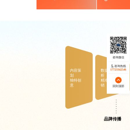
咨询热线
17723342546
内容策
数据分
划
析
独特创
精准营
意
销
回到顶部
品牌传播