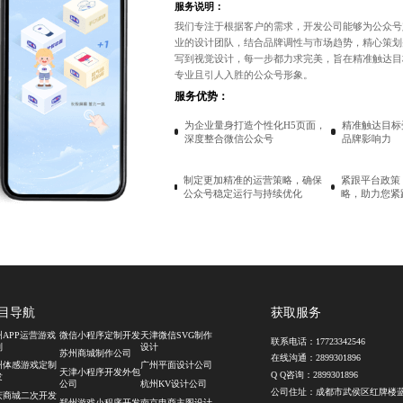
服务说明：
我们专注于根据客户的需求，开发公司能够为
公众号
业的设计团队，结合品牌调性与市场趋势，精心策划
写到视觉设计，每一步都力求完美，旨在精准触达目
专业且引人入胜的公众号形象。
服务优势：
为企业量身打造个性化H5页面，
精准触达目标
深度整合微信公众号
品牌影响力
制定更加精准的运营策略，确保
紧跟平台政策
公众号稳定运行与持续优化
略，助力您紧
目导航
获取服务
州APP运营游戏
微信小程序定制开发
天津微信SVG制作
联系电话：
17723342546
制
设计
苏州商城制作公司
在线沟通：
2899301896
州体感游戏定制
广州平面设计公司
天津小程序开发外包
Q Q咨询：
2899301896
发
公司
杭州KV设计公司
公司住址：成都市武侯区红牌楼
庆商城二次开发
郑州游戏小程序开发
南京电商主图设计