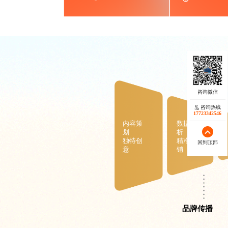
咨询热线
17723342546
内容策
数据分
划
析
独特创
精准营
回到顶部
意
销
品牌传播