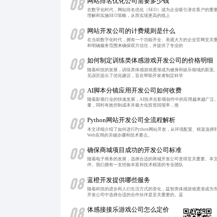
08
网站排名优化公司需要多少钱
在数字化时代，网站排名优化（SEO）成为企业吸引潜在客户的重
理解和实施SEO策略，从而实现更高的线上
08
网站开发公司的计费规则是什么
在当前数字化时代，拥有一个功能齐全、美观大方的企业官网至关
和明确服务范围来确保双方信任，并提供了专业的
08
如何制定训练类体感游戏开发公司的价格明细
随着科技的发展，训练类体感游戏逐渐成为健身和娱乐领域的新宠
见误区提出了优化建议，旨在帮助开发者制定科学
08
AI脚本分镜应用开发公司如何收费
随着影视行业的快速发展，AI技术在影视创作中的应用越来越广泛
量，同时有效控制成本并最大化投资回报率，推
08
Python网站开发公司全流程解析
本文详细介绍了如何进行Python网站开发，从环境配置、框架
Web应用的关键步骤和技术要点。
08
确保商城项目成功的开发公司标准
随着电子商务的发展，选择合适的商城开发公司变得至关重要。本
伴。我们拥有一支经验丰富和技术精湛的专业团队
08
蓝橙开发提供哪些服务
随着科技的进步和人们生活方式的变化，益智类体感游戏逐渐成为
开发公司中选择合适的合作伙伴是至关重要的。蓝
08
体感接接乐游戏公司怎么定价