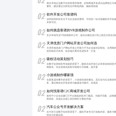
02
南京本地企业数字化转型需求激增，定制商城开发成为品牌独立与
要性，建议通过分阶段合作降低风险，确保系统稳
02
软件开发公司靠谱吗
深圳协同科技专注于为企业提供透明、可控的一站式电脑软件开发服
本双可控。
02
如何挑选靠谱的VR游戏制作公司
长沙本地专业VR游戏制作公司，提供从概念设计到上线交付的全流
02
天津优质门户网站开发公司如何选
天津本地优质门户网站开发公司致力于为企业提供定制化、全周期的
依托响应式布局、前后端分离等先进技术，打造
02
吸粉活动策划技巧
在数字化营销竞争加剧的背景下，吸粉活动开发已从简单促销演变
期留存。结合游戏化机制与智能引导策略，提升参
02
小游戏制作哪家强
在获客成本攀升的背景下，小游戏凭借轻量化、高互动与社交裂变
务，通过模块化开发体系与敏捷迭代模式，实现高
02
如何找靠谱C2C商城开发公司
面对中小企业自建C2C平台面临的技术门槛高、功能不匹配、运维
商系统，实现从交易工具到增长引擎的升级
02
汽车公众号开发解决方案
在汽车行业数字化转型背景下，微距开发专注打造集内容、服务与
转化与长期运营。