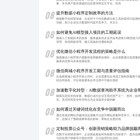
量，并为用户提供便捷的信息查询和交互平台。其高
08
提升数据小程序定制效率的方法
随着数字化转型加速，企业对于个性化数据分析工具的需求日益增
功能，助力企业在大数据时代提升竞争力。本文介
08
如何避免AI模型接入项目的工期延误
随着人工智能技术的发展，越来越多的企业开始考虑将AI模型接入
管理、加强风险管理、建立高效的沟通机制及
08
优化微信小程序开发流程的策略是什么
随着微信小程序用户基数和使用频率的增长，企业需要通过高质量
服务的优势与未来发展前景。
08
微信商城小程序开发工期与质量评估指南
在选择商城小程序开发公司时，企业需要综合考虑工期和质量两个
的合同条款，可以有效避免合作过程中可能出现的
08
加速数字化转型：AI数据查询助手系统为企业
随着信息技术的发展，数据已成为企业宝贵的资产之一。然而，如何
化、灵活性和安全性等特点为企业提供全新的解
08
如何通过关键词优化在竞争中脱颖而出
通过有效的网站关键词优化策略可以提升网站质量和竞争力。本文
外，还探讨了预期成果和潜在影响，帮助企业更好地
08
定制投票公众号：创新营销策略助力品牌脱颖
在数字化营销浪潮中，企业面临着如何有效吸引目标客户、提升品
与优化用户体验等方面的优势，正日益受到企业的