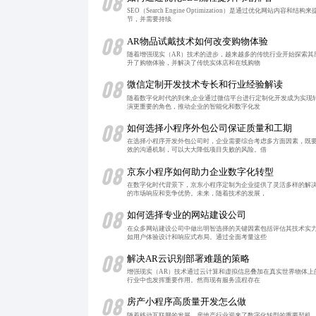
08
SEO（Search Engine Optimization）是通过优
节，并需要持续
08
AR物品试戴技术如何改变购物体验
随着增强现实（AR）技术的进步，越来越多的传统行业开始探索
升了购物体验，并解决了传统实体店和在线购物
08
微信定制开发技术专长和行业经验解读
随着数字化时代的到来,企业通过微信平台进行定制化开发成为实现
演更重要的角色，推动企业的智能化和数字化发
08
如何选择小程序外包公司保证质量和工期
在选择小程序开发外包公司时，企业需要综合考虑多方面因素，既
效的沟通机制，可以大大降低项目失败的风险。借
08
京东小程序如何助力企业数字化转型
在数字化时代背景下，京东小程序定制为企业提供了灵活多样的解
的市场响应和竞争优势。未来，随着技术的发展，
08
如何选择专业的网站建设公司
在众多网站建设公司中做出明智选择的关键因素包括评估其技术实
如用户体验设计和响应式布局。通过全面考量这些
08
解决AR云识别部署难题的策略
增强现实（AR）技术通过云计算和虚拟信息叠加在真实世界物体
行业中也发挥重要作用。然而现有服务流程存在
08
房产小程序高质量开发怎么做
随着移动互联网的发展，房地产行业迎来了数字化转型的重要契机