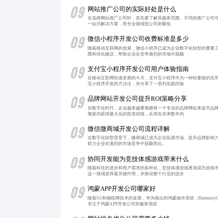
09
网站推广公司的实际好处是什么
在选择网站推广公司时，首先要了解其服务范围。不同的推广公司可
一站式解决方案，而专业领域型公司则聚焦
09
微信小程序开发公司收费标准是多少
随着移动互联网的发展，微信小程序已成为企业数字化转型的重要
围和优化建议，帮助企业在竞争激烈的市场中脱颖
09
支付宝小程序开发公司用户体验指南
在移动互联网快速发展的今天，支付宝小程序作为一种轻量级的应
宝小程序开发的方法论，并分享了一系列实践经验
09
品牌网站开发公司提升ROI策略分享
在数字化时代，企业越来越重视拥有一个专业的品牌网站来提升品
预算内获得最大化的投资回报，从而在未来数年内
09
微信微商城开发公司流程详解
在数字化转型背景下，微商城已成为企业拓展市场、提升品牌影响
助力企业在激烈的市场竞争中脱颖而出。
09
协同开发能为竞技体感游戏带来什么
随着科技的进步和用户需求的多样化，竞技体感游戏逐渐成为游戏
这一领域发挥着关键作用，并推动整个行业的进步
09
鸿蒙APP开发公司哪家好
随着5G和物联网技术的发展，华为推出的鸿蒙操作系统（Harmo
专注于鸿蒙APP开发公司的服务现状