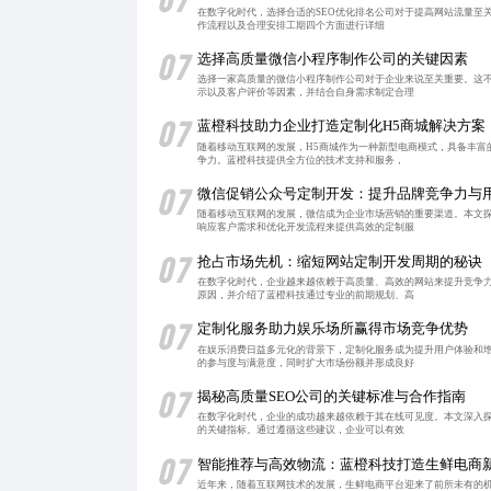
在数字化时代，选择合适的SEO优化排名公司对于提高网站流量至
作流程以及合理安排工期四个方面进行详细
07
选择高质量微信小程序制作公司的关键因素
选择一家高质量的微信小程序制作公司对于企业来说至关重要。这
示以及客户评价等因素，并结合自身需求制定合理
07
蓝橙科技助力企业打造定制化H5商城解决方案
随着移动互联网的发展，H5商城作为一种新型电商模式，具备丰富
争力。蓝橙科技提供全方位的技术支持和服务，
07
微信促销公众号定制开发：提升品牌竞争力与
随着移动互联网的发展，微信成为企业市场营销的重要渠道。本文
响应客户需求和优化开发流程来提供高效的定制服
07
抢占市场先机：缩短网站定制开发周期的秘诀
在数字化时代，企业越来越依赖于高质量、高效的网站来提升竞争
原因，并介绍了蓝橙科技通过专业的前期规划、高
07
定制化服务助力娱乐场所赢得市场竞争优势
在娱乐消费日益多元化的背景下，定制化服务成为提升用户体验和
的参与度与满意度，同时扩大市场份额并形成良好
07
揭秘高质量SEO公司的关键标准与合作指南
在数字化时代，企业的成功越来越依赖于其在线可见度。本文深入探
的关键指标。通过遵循这些建议，企业可以有效
07
智能推荐与高效物流：蓝橙科技打造生鲜电商
近年来，随着互联网技术的发展，生鲜电商平台迎来了前所未有的