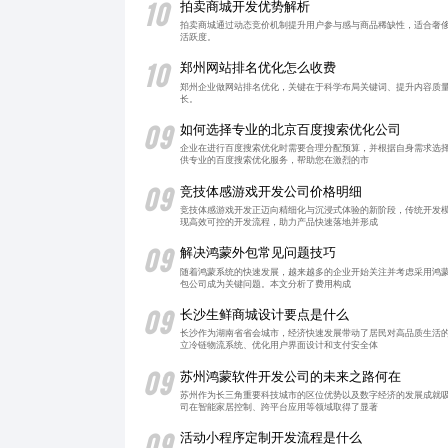
10
拍卖商城开发优势解析
拍卖商城通过动态竞价机制提升用户参与感与商品稀缺性，适合奢
活跃度。
10
郑州网站排名优化怎么收费
郑州企业做网站排名优化，关键在于科学布局关键词、提升内容质
长。
09
如何选择专业的北京百度搜索优化公司
企业在进行百度搜索优化时需要合理分配预算，并根据自身需求选择
供专业的百度搜索优化服务，帮助您在激烈的市
09
竞技体感游戏开发公司价格明细
竞技体感游戏开发正迈向精细化与沉浸式体验的新阶段，传统开发
现高效可控的开发流程，助力产品快速落地并形成
09
解决鸿蒙外包常见问题技巧
随着鸿蒙系统的快速发展，越来越多的企业开始关注并考虑采用鸿蒙
包公司成为关键问题。本文分析了费用构成
09
长沙生鲜商城设计要点是什么
长沙作为湖南省省会城市，经济快速发展带动了居民对高品质生活
立冷链物流系统、优化用户界面设计和支付安全体
09
苏州鸿蒙软件开发公司的未来之路何在
苏州作为长三角重要科技城市的区位优势以及数字经济的发展成就
司在智能家居控制、跨平台应用等领域取得了显著
09
活动小程序定制开发流程是什么