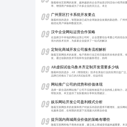
随着移动互联网的发展，越来越多的企业开始意识到活动小程序的
率、增强用户体验成为了许多企业的关注点。本文
09
广州景区打卡系统开发要点
随着科技的进步，智慧旅游已成为全球旅游业发展的新趋势。广州
能优化用户体验和数据支持。
09
汉中企业网站运营合作策略
在选择汉中本地的网站运营公司时，企业需要综合考量公司的综合
强大的技术支持，为多家企业提供了一站式的解决
09
定制化商城开发公司服务流程解析
随着互联网技术的发展，电子商务行业正经历着前所未有的变革。
发。通过创新的技术手段和专业的服务理念，协同
09
AR虚拟试妆乌鲁木齐定制开发需要多少钱
随着科技的进步，AR（增强现实）技术在美妆行业的应用日益广
品牌已经推出了自己的AR试妆应用，但这些应
09
网站推广公司的优势和价值体现
选择一家合适的网站推广公司不仅能有效提升企业的线上影响力，
明智决策。本文提供了实际案例分享和实用建议，
09
娱乐网站开发公司盈利模式分析
随着互联网技术的发展和用户对娱乐内容的需求不断增长，娱乐网
化服务流程，在有限的资源下实现最大的商业价值
09
提升国内商城商业价值的策略有哪些
随着互联网和电子商务的发展，建立线上商城变得越来越重要。本