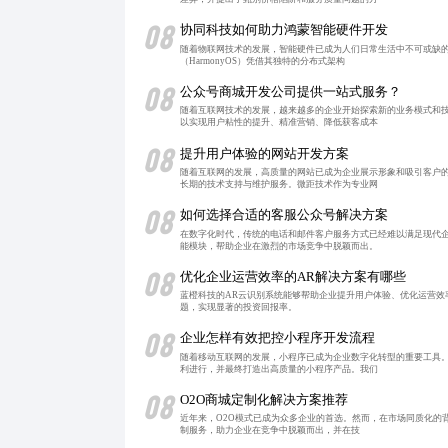
08
协同科技如何助力鸿蒙智能硬件开发
随着物联网技术的发展，智能硬件已成为人们日常生活中不可或缺
（HarmonyOS）凭借其独特的分布式架构
08
公众号商城开发公司提供一站式服务？
随着互联网技术的发展，越来越多的企业开始探索新的业务模式和
以实现用户粘性的提升、精准营销、降低获客成本
08
提升用户体验的网站开发方案
随着互联网的发展，高质量的网站已成为企业展示形象和吸引客户
长期的技术支持与维护服务。微距技术作为专业网
08
如何选择合适的客服公众号解决方案
在数字化时代，传统的电话和邮件客户服务方式已经难以满足现代
能模块，帮助企业在激烈的市场竞争中脱颖而出。
08
优化企业运营效率的AR解决方案有哪些
蓝橙科技的AR云识别系统能够帮助企业提升用户体验、优化运营
题，实现显著的投资回报率。
08
企业怎样有效把控小程序开发流程
随着移动互联网的发展，小程序已成为企业数字化转型的重要工具
利进行，并最终打造出高质量的小程序产品。我们
08
O2O商城定制化解决方案推荐
近年来，O2O模式已成为众多企业的首选。然而，在市场同质化的
制服务，助力企业在竞争中脱颖而出，并在技