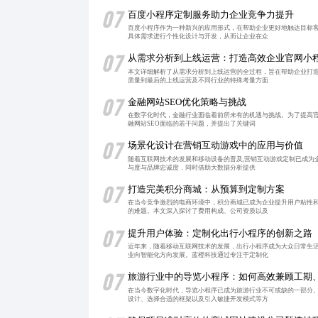
07
百度小程序定制服务助力企业竞争力提升
百度小程序作为一种新兴的应用形式，在帮助企业更好地触达目标
具体需求进行个性化设计与开发，从而让企业在众
07
从需求分析到上线运营：打造高效企业官网小
本文详细解析了从需求分析到上线运营的全过程，旨在帮助企业打
质量到最后的上线运营及不同行业的特殊考量方面
07
金融网站SEO优化策略与挑战
在数字化时代，金融行业面临着前所未有的机遇与挑战。为了提高官
融网站SEO面临的若干问题，并提出了关键词
07
场景化设计在营销互动游戏中的应用与价值
随着互联网技术的发展和移动设备的普及,营销互动游戏定制已成为
与度与品牌忠诚度，同时借助大数据分析提供
07
打造完美积分商城：从预算到定制方案
在当今竞争激烈的电商环境中，积分商城已成为企业提升用户粘性
的难题。本文深入探讨了费用构成、公司资质以及
07
提升用户体验：定制化出行小程序的创新之路
近年来，随着移动互联网技术的发展，出行小程序成为大众日常生
业向智能化方向发展。蓝橙科技通过专注于定制化
07
旅游行业中的导览小程序：如何高效兼顾工期
在当今数字化时代，导览小程序已成为旅游行业不可或缺的一部分
设计、选择合适的框架以及引入敏捷开发模式等方