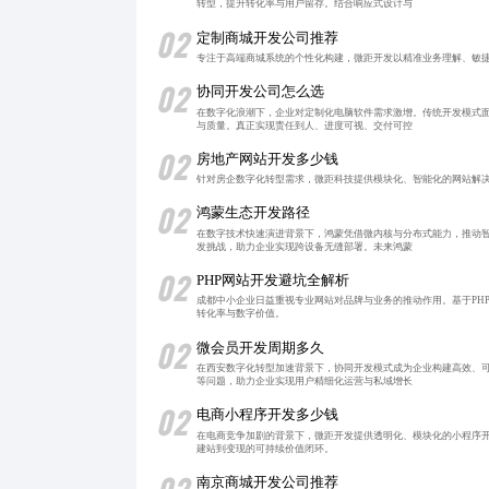
转型，提升转化率与用户留存。结合响应式设计与
02
定制商城开发公司推荐
专注于高端商城系统的个性化构建，微距开发以精准业务理解、敏
02
协同开发公司怎么选
在数字化浪潮下，企业对定制化电脑软件需求激增。传统开发模式
与质量。真正实现责任到人、进度可视、交付可控
02
房地产网站开发多少钱
针对房企数字化转型需求，微距科技提供模块化、智能化的网站解
02
鸿蒙生态开发路径
在数字技术快速演进背景下，鸿蒙凭借微内核与分布式能力，推动
发挑战，助力企业实现跨设备无缝部署。未来鸿蒙
02
PHP网站开发避坑全解析
成都中小企业日益重视专业网站对品牌与业务的推动作用。基于PH
转化率与数字价值。
02
微会员开发周期多久
在西安数字化转型加速背景下，协同开发模式成为企业构建高效、
等问题，助力企业实现用户精细化运营与私域增长
02
电商小程序开发多少钱
在电商竞争加剧的背景下，微距开发提供透明化、模块化的小程序
建站到变现的可持续价值闭环。
南京商城开发公司推荐