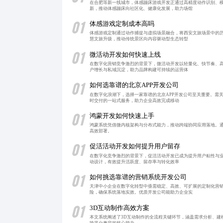
在合肥等新一线城市，体感蹦床游戏开发正通过高精度动作识别、
新，推动体感蹦床向社区化、健康化发展，助力场馆
01
体感游戏定制成本高吗
体感游戏定制通过动作捕捉与虚拟场景融合，将西安文旅场景中的
慧文旅升级，推动传统景区向内容驱动型生态转型
01
微活动开发如何快速上线
在数字化营销竞争激烈的背景下，微活动开发以轻量化、快节奏、
户增长与私域沉淀，助力品牌构建可持续的运营体
01
如何选靠谱的北京APP开发公司
在数字化浪潮下，选择一家靠谱的北京APP开发公司至关重要。需
时交付的一站式服务，助力企业高效完成移动
01
鸿蒙开发如何快速上手
鸿蒙系统凭借微内核架构与分布式能力，推动跨端协同应用落地。
高效部署。
01
促活活动开发如何提升用户留存
在数字化竞争激烈的背景下，促活活动开发已成为提升用户粘性与业
动设计，有效提升活跃度、留存率与转化效率
01
如何挑选靠谱的营销系统开发公司
天津中小企业在数字化转型中亟需稳定、高效、可扩展的定制化营
险，确保系统落地实效。优质开发公司能助力企业实
01
3D互动制作高效方案
本文系统阐述了3D互动制作的全流程关键环节，涵盖需求分析、建