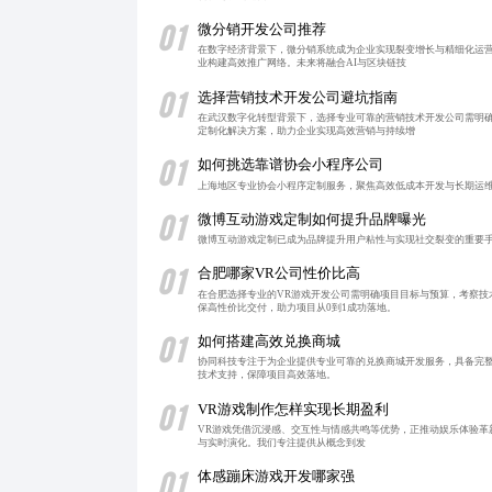
01
微分销开发公司推荐
在数字经济背景下，微分销系统成为企业实现裂变增长与精细化运
业构建高效推广网络。未来将融合AI与区块链技
01
选择营销技术开发公司避坑指南
在武汉数字化转型背景下，选择专业可靠的营销技术开发公司需明
定制化解决方案，助力企业实现高效营销与持续增
01
如何挑选靠谱协会小程序公司
上海地区专业协会小程序定制服务，聚焦高效低成本开发与长期运
01
微博互动游戏定制如何提升品牌曝光
微博互动游戏定制已成为品牌提升用户粘性与实现社交裂变的重要
01
合肥哪家VR公司性价比高
在合肥选择专业的VR游戏开发公司需明确项目目标与预算，考察
保高性价比交付，助力项目从0到1成功落地。
01
如何搭建高效兑换商城
协同科技专注于为企业提供专业可靠的兑换商城开发服务，具备完整
技术支持，保障项目高效落地。
01
VR游戏制作怎样实现长期盈利
VR游戏凭借沉浸感、交互性与情感共鸣等优势，正推动娱乐体验革新
与实时演化。我们专注提供从概念到发
01
体感蹦床游戏开发哪家强