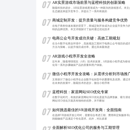
07
AR实景游戏市场前景与蓝橙科技的创新策略
随着科技的进步，AR实景游戏逐渐成为一种新兴的游戏形式。本
生态建设来提升竞争力，并提出了一系列有效的
07
商城定制开发：提升质量与服务构建竞争优势
在电子商务快速发展的背景下，商城定制开发成为企业提升竞争力
特的品牌优势。本文详细探讨了如何通过优化技术
07
电商公众号开发成功关键：高效工期规划
在当今数字化商业环境中，高效规划工期对于电商公众号项目的成
方法与策略，以提升项目成功率。通过具体案例进
07
AR游戏小程序开发全攻略
近年来，随着增强现实（AR）技术的发展，AR游戏小程序成为移
化等一系列步骤确保产品的质量和用户体验。
07
微信小程序开发全攻略：从需求分析到市场推
文章探讨了微信小程序在企业数字化转型中的重要性及优势。通过
在未来的发展中，随着技术的进步，微信小程序将
07
蓝橙科技：家居网站SEO优化专家
在数字化时代，有效的家居网站SEO优化是提升品牌形象、吸引潜
网站SEO优化方面具有独特的优势，并不断创
07
如何挑选最佳的VR游戏开发商：全面指南
在选择VR游戏开发公司时，需要综合考虑工期、费用和定制服务
则能确保产品满足个性化需求。此外，对比多家
07
全面解析SEO优化公司的服务与工期管理