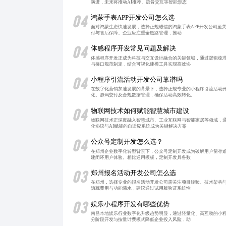
演进，未来将推动AI推荐、语音交互等智能形态
04
鸿蒙手表APP开发公司怎么选
面对鸿蒙生态快速发展，选择正规诚信的鸿蒙手表APP开发公司至
付与售后保障。企业应注重全链路管理，推动
04
体感程序开发常见问题及解决
体感程序开发正成为科技与交互设计融合的关键领域，通过逻辑梳
与接口规范制定，结合可视化建模工具实现高效协
04
小程序引流活动开发公司靠谱吗
在数字化营销加速发展的背景下，选择正规专业的小程序引流活动
化、源码交付及合规数据管理，确保活动高效转化。
04
物联网技术如何赋能智慧城市建设
物联网技术正深度融入智慧城市、工业互联网与智能家居等领域，
化协议与AI赋能的自适应系统成为关键解决方案
04
公众号定制开发怎么选？
在郑州企业数字化转型背景下，公众号定制开发成为破解用户留存
建闭环用户体验。相比通用模板，定制开发具备数
03
郑州报名活动开发公司怎么选
在郑州，选择专业的报名活动开发公司需关注项目经验、技术架构
隐藏费用与功能缩水，建议通过试用版验证系统性
03
娱乐小程序开发有哪些优势
南昌本地娱乐行业数字化升级趋势明显，通过轻量化、高互动的小
分阶段开发与按量计费模式降低企业投入风险，助