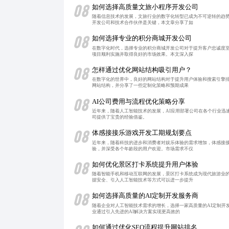
08
如何选择高质量文旅小程序开发公司
随着信息技术的发展，文旅行业的数字化转型已成为不可逆转的趋
开发公司和技术合作伙伴是关键，本文章分享了如
08
如何选择专业的积分商城开发公司
在数字化时代，选择专业的积分商城开发公司对于提升客户忠诚度
项目顺利实施并取得良好的市场效果。本文深入探
08
怎样通过优化网站结构吸引用户？
在数字化的世界中，良好的网站结构对于提升用户体验和搜索引擎排
网站结构，并分享了一些定制化策略和预期成果
08
AI公司费用与流程优化策略分享
近年来，随着人工智能技术的发展，AI应用部署公司在各个行业迅
司提供了宝贵的经验借鉴。
08
体感接接乐游戏开发工期规划要点
近年来，随着科技的进步和消费者对娱乐体验的需求增加，体感接
验，并深受各个年龄段的用户欢迎。市场需求不仅
08
如何优化景区打卡系统提升用户体验
随着智能手机和移动互联网的发展，景区打卡系统成为现代旅游业
据安全、引入人工智能技术等方式可以进一步提升
08
如何选择高质量的AI定制开发服务商
随着企业对人工智能技术需求的增长，选择一家高质量的AI定制开
业通过引入先进的AI解决方案实现更高效的
如何通过优化SEO流程提升网站排名