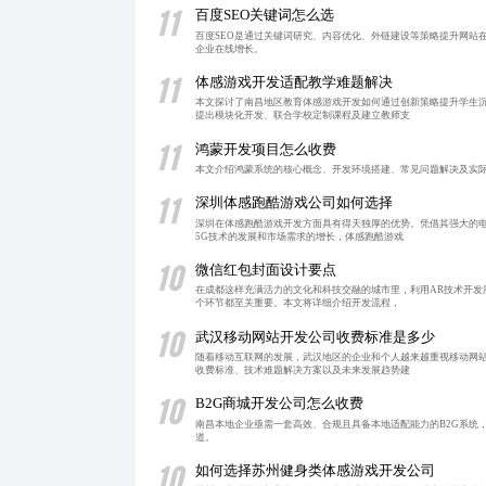
11
百度SEO关键词怎么选
百度SEO是通过关键词研究、内容优化、外链建设等策略提升网站
企业在线增长。
11
体感游戏开发适配教学难题解决
本文探讨了南昌地区教育体感游戏开发如何通过创新策略提升学生
提出模块化开发、联合学校定制课程及建立教师支
11
鸿蒙开发项目怎么收费
本文介绍鸿蒙系统的核心概念、开发环境搭建、常见问题解决及实
11
深圳体感跑酷游戏公司如何选择
深圳在体感跑酷游戏开发方面具有得天独厚的优势。凭借其强大的
5G技术的发展和市场需求的增长，体感跑酷游戏
10
微信红包封面设计要点
在成都这样充满活力的文化和科技交融的城市里，利用AR技术开
个环节都至关重要。本文将详细介绍开发流程，
10
武汉移动网站开发公司收费标准是多少
随着移动互联网的发展，武汉地区的企业和个人越来越重视移动网
收费标准、技术难题解决方案以及未来发展趋势建
10
B2G商城开发公司怎么收费
南昌本地企业亟需一套高效、合规且具备本地适配能力的B2G系统
道。
10
如何选择苏州健身类体感游戏开发公司