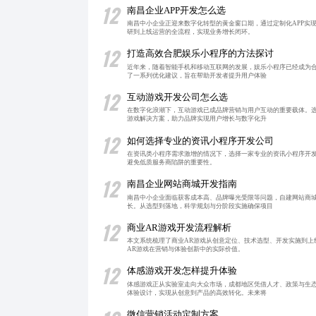
12
南昌企业APP开发怎么选
南昌中小企业正迎来数字化转型的黄金窗口期，通过定制化APP实
研到上线运营的全流程，实现业务增长闭环。
12
打造高效合肥娱乐小程序的方法探讨
近年来，随着智能手机和移动互联网的发展，娱乐小程序已经成为
了一系列优化建议，旨在帮助开发者提升用户体验
12
互动游戏开发公司怎么选
在数字化浪潮下，互动游戏已成品牌营销与用户互动的重要载体。
游戏解决方案，助力品牌实现用户增长与数字化升
12
如何选择专业的资讯小程序开发公司
在资讯类小程序需求激增的情况下，选择一家专业的资讯小程序开
避免低质服务商陷阱的重要性。
12
南昌企业网站商城开发指南
南昌中小企业面临获客成本高、品牌曝光受限等问题，自建网站商
长。从选型到落地，科学规划与分阶段实施确保项目
12
商业AR游戏开发流程解析
本文系统梳理了商业AR游戏从创意定位、技术选型、开发实施到
AR游戏在营销与体验创新中的实际价值。
12
体感游戏开发怎样提升体验
体感游戏正从实验室走向大众市场，成都地区凭借人才、政策与生
体验设计，实现从创意到产品的高效转化。未来将
微信营销活动定制方案