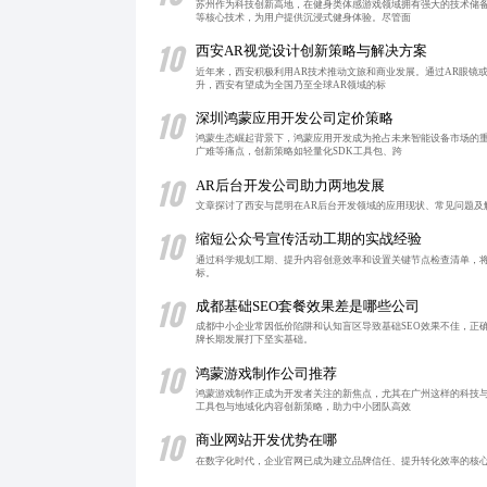
苏州作为科技创新高地，在健身类体感游戏领域拥有强大的技术储
等核心技术，为用户提供沉浸式健身体验。尽管面
10
西安AR视觉设计创新策略与解决方案
近年来，西安积极利用AR技术推动文旅和商业发展。通过AR眼镜
升，西安有望成为全国乃至全球AR领域的标
10
深圳鸿蒙应用开发公司定价策略
鸿蒙生态崛起背景下，鸿蒙应用开发成为抢占未来智能设备市场的
广难等痛点，创新策略如轻量化SDK工具包、跨
10
AR后台开发公司助力两地发展
文章探讨了西安与昆明在AR后台开发领域的应用现状、常见问题及
10
缩短公众号宣传活动工期的实战经验
通过科学规划工期、提升内容创意效率和设置关键节点检查清单，将
标。
10
成都基础SEO套餐效果差是哪些公司
成都中小企业常因低价陷阱和认知盲区导致基础SEO效果不佳，正
牌长期发展打下坚实基础。
10
鸿蒙游戏制作公司推荐
鸿蒙游戏制作正成为开发者关注的新焦点，尤其在广州这样的科技
工具包与地域化内容创新策略，助力中小团队高效
10
商业网站开发优势在哪
在数字化时代，企业官网已成为建立品牌信任、提升转化效率的核心