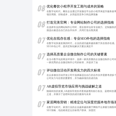
08
优化餐饮小程序开发工期与成本的策略
在数字化时代，餐饮企业通过开发微信平台的小程序来提升服务效
项目周期、控制成本，从而提高竞争力和品牌形象
08
打造完美官网：专业网站制作公司的选择指南
在选择专业的网站制作公司时，需全面评估其专业能力、定制服务
挑选出最适合自己的合作伙伴，共同打造出既美观
07
优化在线存在感：专业SEO外包的选择指南
在数字化快速发展的时代，企业的成功越来越依赖于其在线存在感。
SEO外包公司，提供定制化解决方案以满足不
07
选择高质量企业微信制作公司的关键要素
在当今数字化的商业环境中，选择一家高质量的企业微信制作公司
一家优秀的企业微信制作公司的标准，并提供了如
07
评估微信活动开发商实力的四大标准
在众多微信活动开发公司中选择最适合自己的合作伙伴需要考虑多
公司实力与信誉的重要性，并为确保项目的成功执
07
AR虚拟导览市场应用与挑战破解之道
随着科技的发展, AR虚拟导览技术逐渐渗透到各行各业。蓝橙科
之道，并展示了蓝橙科技的成功案例与未来
07
家居网络营销：精准定位与深度挖掘本地市场
在数字化时代，家居行业的企业越来越依赖于网络平台来吸引顾客和
SEO策略，包括精准定位目标用户群体、深度挖