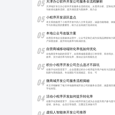
05
天津办公软件开发公司服务全流程解析
天津地区专注办公软件开发服务全流程优化，从需求分析、定制化
与标准化服务流程，提升满意度与复购率，助力企
05
小程序开发误区盘点
本文系统梳理了小程序开发中的八大常见误区，涵盖功能堆砌、体
节与长期运营的重要性，助力企业高效打造高转化
05
本地公众号改版方案
在西安本地企业新媒体运营中，公众号定制已成为实现品牌影响力
户深度连接，提升转化效率与私域价值。
05
自营商城移动端转化率低如何优化
在电商竞争加剧的背景下，自营商城亟需通过订单管理、库存同步
效率、支付成功率与转化率，推动企业向智能生态
05
积分小程序开发公司怎么选才不踩坑
在数字化转型背景下，企业需通过积分小程序提升用户粘性与活跃
陷阱与系统隐患。专业团队可实现稳定、安全、可
04
微商城开发公司服务流程揭秘
本文详细解析了银川本地微商城开发公司的服务全流程，涵盖项目
字化转型。
04
活动小程序开发如何提升转化率
在数字化营销背景下，活动小程序开发已成为企业提升用户参与度
促销、发布会、会员日等场景。注重交互体验与节
04
虚拟人智能体开发公司推荐