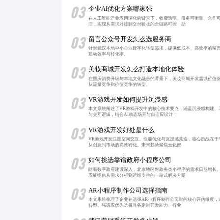
03
企业AI优化方案哪家强
在人工智能产业应用深化的背景下，收费透明、服务可衡量、合作可
理，实现从需求对接到交付验收的全链路可控，助
03
留言公众号开发怎么选服务商
针对武汉本地中小企业数字化转型需求，提供低成本、高效率的留
互动效率与转化率。
03
美妆商城开发怎么打造本地化体验
在重庆消费升级与本地文化融合的背景下，美妆商城开发需以价值驱
从流量竞争到价值竞争的转型。
03
VR游戏开发如何提升沉浸感
本文系统阐述了VR游戏开发中的核心技术要点，涵盖沉浸感构建
与交互逻辑，结合AI动态场景与自适应设计，
03
VR游戏开发好处是什么
VR游戏开发注重空间交互、性能优化与沉浸感营造，核心挑战在
从创意到市场的高效转化。未来趋势聚焦云化部
03
如何挑选靠谱政府小程序公司
随着数字政府建设深入，北京地区对政务类小程序的需求日益增长
应能提供从需求分析到运维支持的一站式解决方案
03
AR小程序制作公司选择指南
本文系统梳理了企业在选择AR小程序制作公司时的核心评估维度
转型。强调应优先选择具备定制开发能力、行业