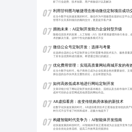
析了行业趋势、技术创新、用户体验设计以及解决
07
利用甘特图与敏捷理念推动微信定制项目成功
在当今数字化快速发展的时代，微信作为中国最受欢迎的社交平台
管理不仅关系到项目的顺利交付，更是提升客户满
07
拥抱未来：AI定制开发助力企业转型升级
随着信息技术的发展，人工智能（AI）技术逐渐渗透到各行各业，
术的解决方案。这种个性化的服务模式不仅
07
微信公众号定制开发：选择与考量
在选择合适的公众号定制开发公司时需要考虑技术实力、服务质量
了其专业优势和成功案例。希望通过我们的建议，
07
优化费用管理：实现高质量网站商城开发的有
在当今数字化时代，电子商务已成为企业拓展业务的重要途径。文
择合适的合作伙伴及注重性价比，企业有望提升品
07
如何高效低成本地进行网站定制开发
文章详细介绍了网站定制开发的基本概念、流程以及当前市场中工
成本可控的企业官网或其他类型的网站作品。
07
AR虚拟看房：改变传统购房体验的新技术
在数字化快速发展的时代，AR虚拟看房技术正逐渐改变传统的房
种方式不仅节省了时间和成本，还极大地提升了
07
构建智能时代竞争力：AI智能体开发指南
在快速发展的科技时代，AI智能体开发正逐渐成为企业提升竞争力
企业在优化业务流程、提高工作效率及挖掘潜在