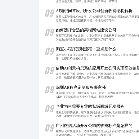
业价值最大化。同时，提供提升用户体验、增加转
09
AI知识问答应用开发公司创新收费结构解析
随着人工智能技术的发展，AI知识问答应用已成为获取信息的重要
定价策略。通过定期更新内容、个性化推荐等手
09
如何选择合适的高端网站建设公司
随着互联网技术的发展，企业对网站的需求已从简单的展示平台转
为企业如何选择合适的合作方式提供了指导建议，
09
淘宝小程序定制流程：重点是什么
本文探讨了在保证质量的前提下合理控制成本的方法，并提供实用
伴，实现性价比最优方案。
09
借助AI创意构思系统应用开发公司实现高效创
在快速发展的科技时代，企业需要不断创新来保持市场竞争力。AI
方案、数据分析和用户交互体验，从而增强企业
09
深圳AR程序定制服务哪家强
随着科技的进步，增强现实（AR）技术正成为推动企业数字化转型
AR程序定制成为许多企业的挑战。协同开发模
09
企业为何需要专业的私域商城开发服务
随着互联网的发展，越来越多的企业认识到私域流量的重要性。通
选择一家优质的私域商城开发公司是成功的关键，
09
广州微信活动开发公司的收费标准是怎样的
在数字化时代背景下，选择专业的微信活动开发公司对企业提升品
有效地利用这一平台进行市场营销。我们专注于H