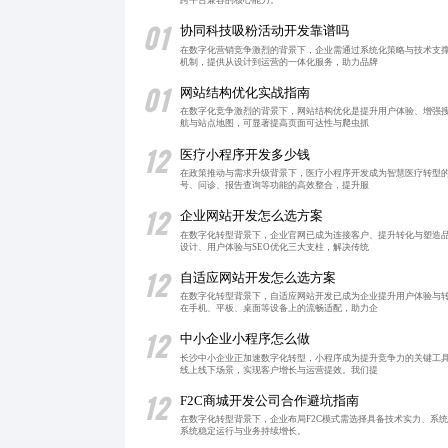
跨平台兼容的核心能力。
01
协同科技吸粉活动开发靠谱吗
在数字化营销竞争激烈的背景下，企业需通过系统化策略与技术支
机制，提供从设计到运营的一体化服务，助力品牌
01
网站结构优化实战指南
在数字化竞争激烈的背景下，网站结构优化是提升用户体验、增强搜
航与站点地图，可显著提高页面可达性与爬虫抓
12
医疗小程序开发多少钱
在政策推动与需求升级背景下，医疗小程序开发成为智慧医疗转型的
号、问诊、报告查询等功能的高效整合，提升服
12
企业网站开发怎么选方案
在数字化转型背景下，企业官网已成为连接客户、提升转化与塑造
设计、用户体验与SEO优化三大支柱，解决传统
12
自适应网站开发怎么选方案
在数字化转型背景下，自适应网站开发已成为企业提升用户体验与
在手机、平板、桌面等设备上的流畅适配，助力企
12
中小企业小程序怎么做
长沙中小企业正加速数字化转型，小程序成为提升竞争力的关键工
线上线下场景，实现客户增长与运营提效。我们提
12
F2C商城开发公司合作避坑指南
在数字化转型背景下，企业布局F2C模式需选择具备技术实力、系统
系统稳定运行与业务持续增长。