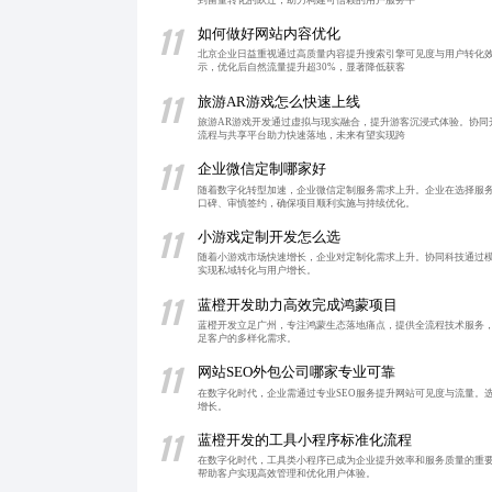
11
如何做好网站内容优化
北京企业日益重视通过高质量内容提升搜索引擎可见度与用户转化
示，优化后自然流量提升超30%，显著降低获客
11
旅游AR游戏怎么快速上线
旅游AR游戏开发通过虚拟与现实融合，提升游客沉浸式体验。协
流程与共享平台助力快速落地，未来有望实现跨
11
企业微信定制哪家好
随着数字化转型加速，企业微信定制服务需求上升。企业在选择服
口碑、审慎签约，确保项目顺利实施与持续优化。
11
小游戏定制开发怎么选
随着小游戏市场快速增长，企业对定制化需求上升。协同科技通过
实现私域转化与用户增长。
11
蓝橙开发助力高效完成鸿蒙项目
蓝橙开发立足广州，专注鸿蒙生态落地痛点，提供全流程技术服务，
足客户的多样化需求。
11
网站SEO外包公司哪家专业可靠
在数字化时代，企业需通过专业SEO服务提升网站可见度与流量。
增长。
11
蓝橙开发的工具小程序标准化流程
在数字化时代，工具类小程序已成为企业提升效率和服务质量的重
帮助客户实现高效管理和优化用户体验。