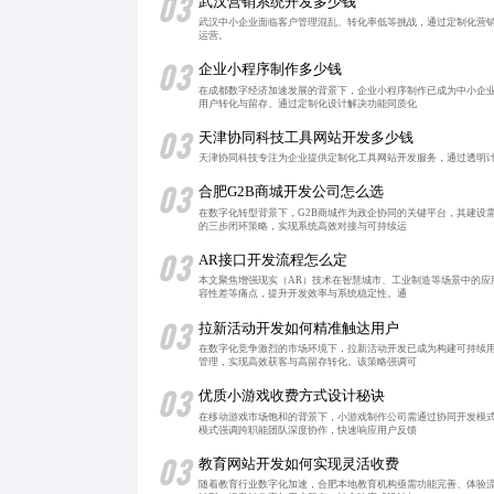
03
武汉营销系统开发多少钱
武汉中小企业面临客户管理混乱、转化率低等挑战，通过定制化营
运营。
03
企业小程序制作多少钱
在成都数字经济加速发展的背景下，企业小程序制作已成为中小企
用户转化与留存。通过定制化设计解决功能同质化
03
天津协同科技工具网站开发多少钱
天津协同科技专注为企业提供定制化工具网站开发服务，通过透明
03
合肥G2B商城开发公司怎么选
在数字化转型背景下，G2B商城作为政企协同的关键平台，其建设
的三步闭环策略，实现系统高效对接与可持续运
03
AR接口开发流程怎么定
本文聚焦增强现实（AR）技术在智慧城市、工业制造等场景中的
容性差等痛点，提升开发效率与系统稳定性。通
03
拉新活动开发如何精准触达用户
在数字化竞争激烈的市场环境下，拉新活动开发已成为构建可持续
管理，实现高效获客与高留存转化。该策略强调可
03
优质小游戏收费方式设计秘诀
在移动游戏市场饱和的背景下，小游戏制作公司需通过协同开发模
模式强调跨职能团队深度协作，快速响应用户反馈
03
教育网站开发如何实现灵活收费
随着教育行业数字化加速，合肥本地教育机构亟需功能完善、体验