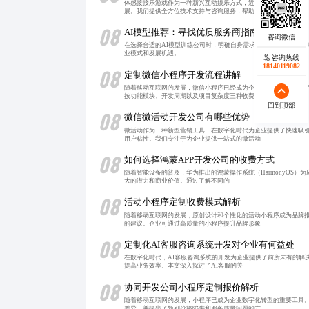
体感接接乐游戏作为一种新兴互动娱乐方式，近年来备受市场关注
展。我们提供全方位技术支持与咨询服务，帮助您
08
AI模型推荐：寻找优质服务商指南
在选择合适的AI模型训练公司时，明确自身需求、评估公司的技术
业模式和发展机遇。
咨询热线
18140119082
08
定制微信小程序开发流程讲解
随着移动互联网的发展，微信小程序已经成为企业展示品牌和提升
按功能模块、开发周期以及项目复杂度三种收费模
回到顶部
08
微信微活动开发公司有哪些优势
微活动作为一种新型营销工具，在数字化时代为企业提供了快速吸
用户粘性。我们专注于为企业提供一站式的微活动
08
如何选择鸿蒙APP开发公司的收费方式
随着智能设备的普及，华为推出的鸿蒙操作系统（HarmonyOS
大的潜力和商业价值。通过了解不同的
08
活动小程序定制收费模式解析
随着移动互联网的发展，原创设计和个性化的活动小程序成为品牌
的建议。企业可通过高质量的小程序提升品牌形象
08
定制化AI客服咨询系统开发对企业有何益处
在数字化时代，AI客服咨询系统的开发为企业提供了前所未有的解
提高业务效率。本文深入探讨了AI客服的关
08
协同开发公司小程序定制报价解析
随着移动互联网的发展，小程序已成为企业数字化转型的重要工具
差异，并提出了甄别价格陷阱和服务质量问题的方