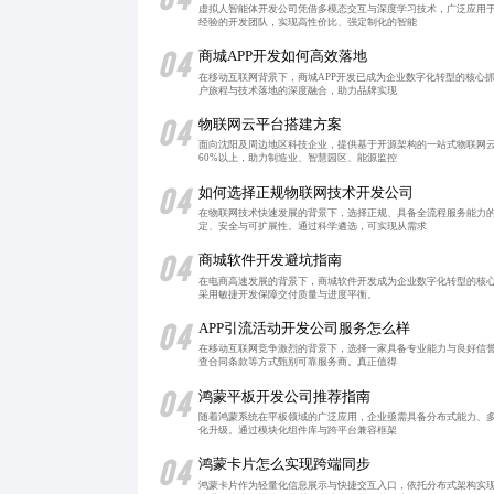
虚拟人智能体开发公司凭借多模态交互与深度学习技术，广泛应用
经验的开发团队，实现高性价比、强定制化的智能
04
商城APP开发如何高效落地
在移动互联网背景下，商城APP开发已成为企业数字化转型的核心
户旅程与技术落地的深度融合，助力品牌实现
04
物联网云平台搭建方案
面向沈阳及周边地区科技企业，提供基于开源架构的一站式物联网云
60%以上，助力制造业、智慧园区、能源监控
04
如何选择正规物联网技术开发公司
在物联网技术快速发展的背景下，选择正规、具备全流程服务能力
定、安全与可扩展性。通过科学遴选，可实现从需求
04
商城软件开发避坑指南
在电商高速发展的背景下，商城软件开发成为企业数字化转型的核
采用敏捷开发保障交付质量与进度平衡。
04
APP引流活动开发公司服务怎么样
在移动互联网竞争激烈的背景下，选择一家具备专业能力与良好信誉
查合同条款等方式甄别可靠服务商。真正值得
04
鸿蒙平板开发公司推荐指南
随着鸿蒙系统在平板领域的广泛应用，企业亟需具备分布式能力、多
化升级。通过模块化组件库与跨平台兼容框架
04
鸿蒙卡片怎么实现跨端同步
鸿蒙卡片作为轻量化信息展示与快捷交互入口，依托分布式架构实