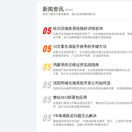
新闻资讯
NEWS
你想了解的方案和案例，我们这里都能满足你
05
哈尔滨抽奖系统报价详情咨询
在数字化营销竞争加剧的背景下，企业需借助具备高并发处理、智
决方案，助力品牌构建可持续增长的数字营销基础
05
AI文案生成提升效率的关键方法
在数字化营销背景下，AI文案生成技术通过自然语言处理与提示工
效避免同质化，广泛应用于电商、社交媒体等场
05
鸿蒙系统迁移运营实战指南
随着国产操作系统替代加速，企业亟需构建可持续的鸿蒙原生生态
方案，助力企业实现从传统系统到鸿蒙原生的平稳
05
沈阳同城仓储系统开发公司如何选
沈阳本地仓储管理系统开发公司凭借本地化服务优势，实现快速响
05
整站SEO部署包应用
在搜索引擎算法不断演进的背景下，整站SEO已从碎片化优化转向
同，助力企业自然流量持续增长。
05
VR体感延迟问题怎么解决
随着虚拟现实技术演进，VR体感设备在教育、医疗、工业设计等
过多模态传感融合、边缘计算部署与轻量化设计