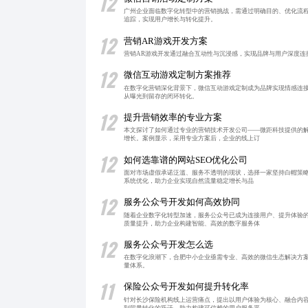
12
广州企业面临数字化转型中的营销挑战，需通过明确目的、优化流
追踪，实现用户增长与转化提升。
12
营销AR游戏开发方案
营销AR游戏开发通过融合互动性与沉浸感，实现品牌与用户深度连
12
微信互动游戏定制方案推荐
在数字化营销深化背景下，微信互动游戏定制成为品牌实现情感连
从曝光到留存的闭环转化。
12
提升营销效率的专业方案
本文探讨了如何通过专业的营销技术开发公司——微距科技提供的
增长。案例显示，采用专业方案后，企业的线上订
12
如何选靠谱的网站SEO优化公司
面对市场虚假承诺泛滥、服务不透明的现状，选择一家坚持白帽策略
系统优化，助力企业实现自然流量稳定增长与品
12
服务公众号开发如何高效协同
随着企业数字化转型加速，服务公众号已成为连接用户、提升体验
质量提升，助力企业构建智能、高效的数字服务体
12
服务公众号开发怎么选
在数字化浪潮下，合肥中小企业亟需专业、高效的微信生态解决方
量体系。
11
保险公众号开发如何提升转化率
针对长沙保险机构线上运营痛点，提出以用户体验为核心、融合内
到留量转化的跃迁，助力构建可信赖的用户服务平