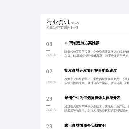
行业资讯
NEWS
分享各种互联网行业资讯
08
H5商城定制方案推荐
随着移动互联网发展，企业亟需高效便捷的线上销
2026.06
入口。H5商城凭借轻量化部署、跨平台兼容与动态
单集成等优势，成为促销活动、会员运营和社交裂
的理想工具。通过规范化流程与技术优化，显著提
转化率与用户留
02
批发商城开发如何提升响应速度
在数字化转型背景下，批发商城面临高并发、系统
2026.06
应慢等性能瓶颈。通过分布式缓存、读写分离、CD
加速及前端优化等技术手段，可显著提升系统稳定
与用户体验，实现并发能力提升3倍、页面加载速
低50%以上
29
泉州企业为何选择摄像头体感开发
通过视觉感知与动作识别技术，实现对工业产线、
2026.05
防监控等场景中人员行为与设备状态的实时智能分
析，助力企业降本增效。该技术融合边缘计算与多
数据融合，已在工业检测、人机交互、智能安防等
域实现落地应用，推
23
家电商城微服务实战案例