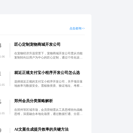
点击咨询>>
4
匠心定制宠物商城开发公司
在宠物经济升温背景下，宠物商城开发公司需从功能
6.06
复制转向以用户为中心的匠心定制，通过个性化设
计、智能推荐与会员体系构建差异化生态。深度洞察
人宠关系，打造兼具美学与商业效能的数字化平台，
实现从流量获取到用
1
就近正规支付宝小程序开发公司怎么选
选择就近正规的支付宝小程序开发公司，关乎项目落
6.05
地效率与数据安全。需核验资质、验证地址、考察案
例、审慎签合同，警惕超低价陷阱，确保定制化开发
质量与长期维护保障。
5
郑州会员分类策略解析
在郑州等区域市场，会员营销需从工具思维转向战略
6.05
思维，深度融合本地化场景，通过数据打通、分层运
营与跨店联动，实现用户生命周期价值提升。以商圈
联动、节庆特色和社区渗透为切入点，构建可复制的
规划化运营体系，
9
AI文案生成提升效率的关键方法