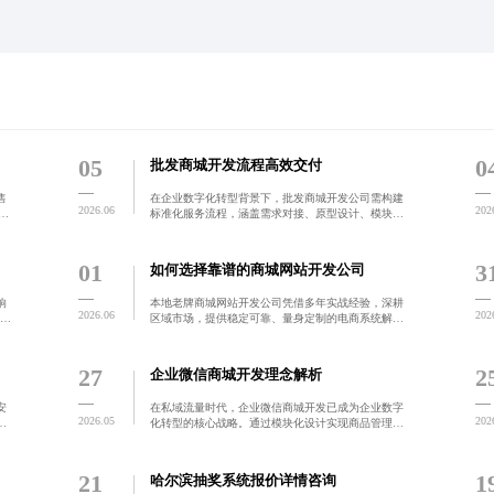
05
0
批发商城开发流程高效交付
售
在企业数字化转型背景下，批发商城开发公司需构建
2026.06
202
表
标准化服务流程，涵盖需求对接、原型设计、模块化
变
开发、全流程测试及后期维护，确保项目高效交付与
升
长期稳定运行，助力批发企业实现业务升级。
01
3
如何选择靠谱的商城网站开发公司
响
本地老牌商城网站开发公司凭借多年实战经验，深耕
2026.06
202
N
区域市场，提供稳定可靠、量身定制的电商系统解决
性
方案，专注企业数字化转型，助力客户实现高效销售
度降
转化与长期运营保障。
27
2
企业微信商城开发理念解析
安
在私域流量时代，企业微信商城开发已成为企业数字
2026.05
202
化转型的核心战略。通过模块化设计实现商品管理、
源
订单处理、会员体系与客服联动的高效协同，构建从
领
引流到留存的完整闭环。结合行业场景进行定制化组
合，突破同质化困
21
1
哈尔滨抽奖系统报价详情咨询