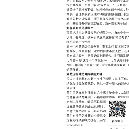
我们接触过不少郑州本地客户，发现两个共性
报价几百块一个月，承诺“首页前三”，但根本
础关键词分析都不做。这种模糊的服务模式，让
其实，合理的收费应该有明确的服务范围。比
数据分析这些模块，而不是笼统地写一句“SEO
式，基础部分保证稳定输出，额外需求再单独计
如何避开常见误区？
盲目追求排名是最常见的错误之一。有的企业一
设计。要知道，搜索引擎越来越重视“停留时长
哪怕排第一也没用。
另一个问题是选错服务商。市面上打着“SEO
制模板、批量发帖，这样的操作不仅无效，还
否有成功案例、是否提供定期报告、是否愿意配合
比如你可以设定一个季度目标，比如关键词平
20%，然后每月复盘一次，看看哪些动作有效
的信任感。
规范流程才是可持续的关键
很多企业觉得SEO是一次性的项目，其实不然
续优化才能保持优势。所以一套标准化的服务
环管理。
我们团队在郑州服务过几十家本地企业，从制
司越要讲清楚规则，不能靠感觉做事。比如我
定制内容节奏，最后用工具跟踪数据波动，确保
现在越来越多的企业意识到，SEO不只是技术
愿意了解产品细节，甚至主动留下联系方式，这
我们专注于为郑州企业提供专业、透明、可量
定且可持续的曝光机会，从而带动品牌公信力和
17723342546