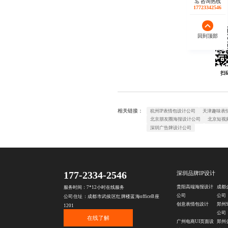
咨询热线
17723342546
回到顶部
扫
相关链接：
杭州IP表情包设计公司
天津趣味表
北京朋友圈海报设计公司
北京短视
深圳广告牌设计公司
177-2334-2546
深圳品牌IP设计
贵阳高端海报设计
成都
服务时间：7*12小时在线服务
公司
公司
公司住址：成都市武侯区红牌楼蓝海officeB座
创意表情包设计
郑州
1201
公司
在线了解
广州电商UI页面设
郑州